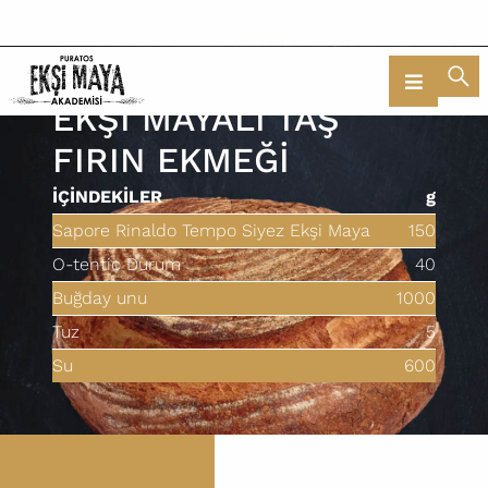
BİZİ TAKİP EDİN
EKŞİ MAYALI TAŞ
FIRIN EKMEĞİ
İÇINDEKILER
g
Sapore Rinaldo Tempo Siyez Ekşi Maya
150
O-tentic Durum
40
Buğday unu
1000
Tuz
5
Su
600
DEMO TALEP ET
HAZIRLANIŞI