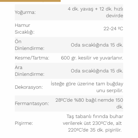
4 dk. yavaş + 12 dk. hızlı
Yoğurma:
devirde
Hamur
22-24 ºC
Sıcaklığı:
Ön
Oda sıcaklığında 15 dk.
Dinlendirme:
Kesme/Tartma:
600 gr. kesilir ve yuvarlanır.
Ara
Oda sıcaklığında 15 dk.
Dinlendirme:
İsteğe göre üzerine tam buğday
Dekorasyon:
unu serpilir.
28ºC’de %80 bağıl nemde 150
Fermantasyon:
dk.
Taş tabanlı fırında buhar
Pişirme:
verilerek üst 230ºC'de, alt
220ºC’de 35 dk. pişirilir.