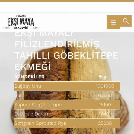
BİZİ TAKİP EDİN
EKŞİ MAYALI
FİLİZLENDİRİLMİŞ
TAHILLI GÖBEKLİTEPE
EKMEĞİ
İÇİNDEKİLER
%
g
Buğday Unu
100
1000
Su
65
650
Sapore Sorgül Tempo
15
150
O-tentic Durum
4
40
Softgrain Sprouted Rye
25
250