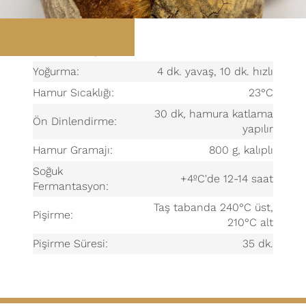
DEMO TALEP ET
HAZIRLANIŞI
Yoğurma:
4 dk. yavaş, 10 dk. hızlı
Hamur Sıcaklığı:
23°C
30 dk, hamura katlama
Ön Dinlendirme:
yapılır
Hamur Gramajı:
800 g, kalıplı
Soğuk
+4ºC'de 12-14 saat
Fermantasyon:
Taş tabanda 240°C üst,
Pişirme:
210°C alt
Pişirme Süresi:
35 dk.