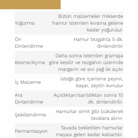
DEMO TALEP ET
HAZIRLANIŞI
Bütün malzemeler mikserde
Yoğurma
hamur istenilen kıvama gelene
kadar yoğurulur.
Ön
Hamur tezgahta 5 dk.
Dinlendirme
dinlendirilir
Daha sonra istenilen gramaja
Kesme/Açma
göre kesilir ve tezgahın üzerinde
margarin ve sıvı yağ ile açılır
İsteğe göre içerisine peynir,
İç Malzeme
kaşar, zeytin konulur
Ara
Açıldıktan/sarıldıktan sonra 10
Dinlendirme
dk. dinlendirilir.
Hamurlar simit gibi bükülerek
Şekillendirme
tavalara alınır.
Tavada bekletilen hamurlar
Fermantasyon
mayası gelen kadar kabartılır.