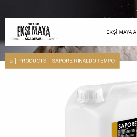
EKŞI MAYA 
⌂
│
PRODUCTS
│
SAPORE RINALDO TEMPO