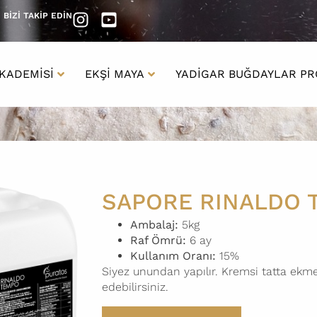
BİZİ TAKİP EDİN
AKADEMISI
EKŞI MAYA
YADIGAR BUĞDAYLAR PR
SAPORE RINALDO 
Ambalaj:
5kg
Raf Ömrü:
6 ay
Kullanım Oranı:
15%
Siyez unundan yapılır. Kremsi tatta ekmek
edebilirsiniz.